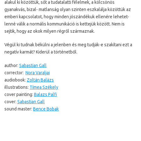
alakul ki közöttük, sőt a tudatalatti félelmek, a kölcsönös
gyanakvás, bizal- matlanság olyan szinten eszkalálja közöttük az
emberi kapcsolatot, hogy minden jószándékuk ellenére lehetet-
lenné válik a normális kommunikáció is kettejük között. Nem is
sejtik, hogy az okok milyen régről származnak.
Végül ki tudnak békülni a jelenben és meg tudják-e szakítani ezt a
negatív karmát? Kiderül a történetből.
author:
Sabastian Gall
corrector:
Nora Varaljai
audiobook:
Zoltán Balázs
illustrations:
Tímea Székely
cover painting:
Balazs Palfi
cover:
Sabastian Gall
sound master:
Bence Bobak