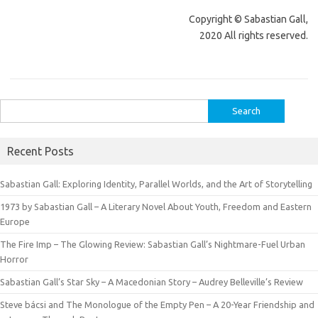
Copyright © Sabastian Gall,
2020 All rights reserved.
Search
for:
Recent Posts
Sabastian Gall: Exploring Identity, Parallel Worlds, and the Art of Storytelling
1973 by Sabastian Gall – A Literary Novel About Youth, Freedom and Eastern
Europe
The Fire Imp – The Glowing Review: Sabastian Gall’s Nightmare-Fuel Urban
Horror
Sabastian Gall’s Star Sky – A Macedonian Story – Audrey Belleville’s Review
Steve bácsi and The Monologue of the Empty Pen – A 20-Year Friendship and