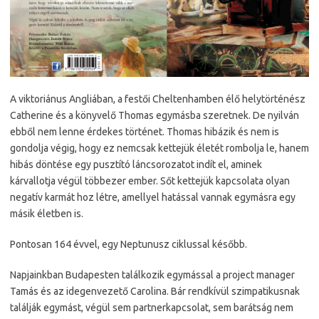
A viktoriánus Angliában, a festői Cheltenhamben élő helytörténész
Catherine és a könyvelő Thomas egymásba szeretnek. De nyilván
ebből nem lenne érdekes történet. Thomas hibázik és nem is
gondolja végig, hogy ez nemcsak kettejük életét rombolja le, hanem
hibás döntése egy pusztító láncsorozatot indít el, aminek
kárvallotja végül többezer ember. Sőt kettejük kapcsolata olyan
negatív karmát hoz létre, amellyel hatással vannak egymásra egy
másik életben is.
Pontosan 164 évvel, egy Neptunusz ciklussal később.
Napjainkban Budapesten találkozik egymással a project manager
Tamás és az idegenvezető Carolina. Bár rendkívül szimpatikusnak
találják egymást, végül sem partnerkapcsolat, sem barátság nem